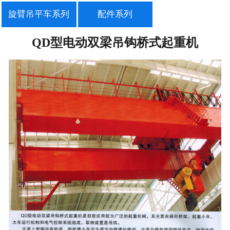
机
台
旋臂吊平车系列
配件系列
QD型电动双梁吊钩桥式起重机